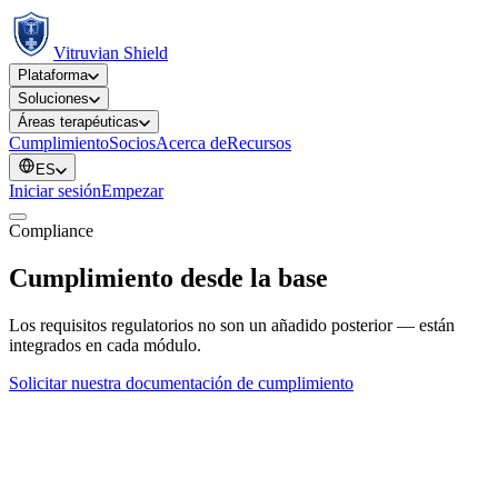
Vitruvian Shield
Plataforma
Soluciones
Áreas terapéuticas
Cumplimiento
Socios
Acerca de
Recursos
ES
Iniciar sesión
Empezar
Compliance
Cumplimiento desde la base
Los requisitos regulatorios no son un añadido posterior — están
integrados en cada módulo.
Solicitar nuestra documentación de cumplimiento