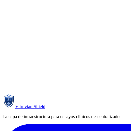
Read the case study
PT-EPI-DCT-002
Neurología
PT
Read the case study
Vitruvian Shield
La capa de infraestructura para ensayos clínicos descentralizados.