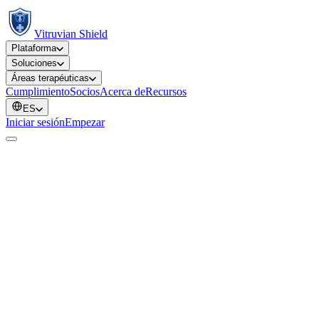
Vitruvian Shield
Plataforma
Soluciones
Áreas terapéuticas
Cumplimiento
Socios
Acerca de
Recursos
ES
Iniciar sesión
Empezar
ULS-SJ-ONC-001
Oncología
PT