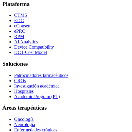
Plataforma
CTMS
EDC
eConsent
ePRO
RPM
AI Analytics
Device Compatibility
DCT Cost Model
Soluciones
Patrocinadores farmacéuticos
CROs
Investigación académica
Hospitales
Academic Program (PT)
Áreas terapéuticas
Oncología
Neurología
Enfermedades crónicas