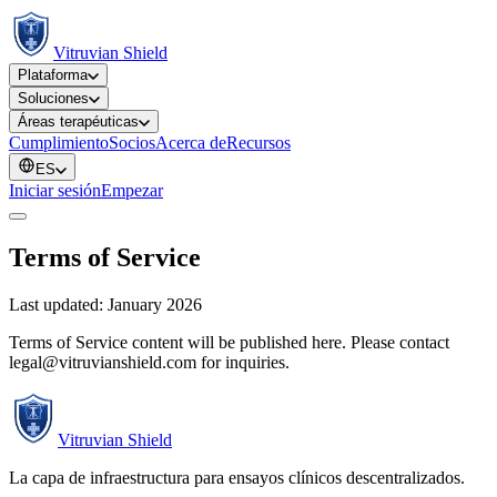
Vitruvian Shield
Plataforma
Soluciones
Áreas terapéuticas
Cumplimiento
Socios
Acerca de
Recursos
ES
Iniciar sesión
Empezar
Terms of Service
Last updated: January 2026
Terms of Service content will be published here. Please contact
legal@vitruvianshield.com for inquiries.
Vitruvian Shield
La capa de infraestructura para ensayos clínicos descentralizados.