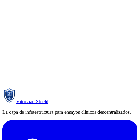
IIa
Garmin
vívosmart 5
Wellness
API
FreeStyle
CE-Class-
Abbott
Libre 3
API
IIb
CGM
VV330
VivaLNK
FDA-510k
Native
ECG patch
H10 chest
Polar
Wellness
API
strap
CE-Class-
Empatica
EmbracePlus
Native
IIa
Vitruvian Shield
La capa de infraestructura para ensayos clínicos descentralizados.