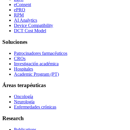
eConsent
ePRO
RPM
AI Analytics
Device Compatibility
DCT Cost Model
Soluciones
Patrocinadores farmacéuticos
CROs
Investigación académica
Hospitales
Academic Program (PT)
Áreas terapéuticas
Oncología
Neurología
Enfermedades crónicas
Research
Publications