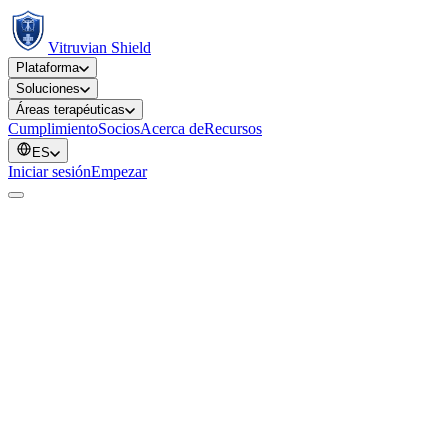
Vitruvian Shield
Plataforma
Soluciones
Áreas terapéuticas
Cumplimiento
Socios
Acerca de
Recursos
ES
Iniciar sesión
Empezar
Regulatory
Manufacturer
Model
deviceMatrix.integ
class
CE-Class-
Withings
ScanWatch
API