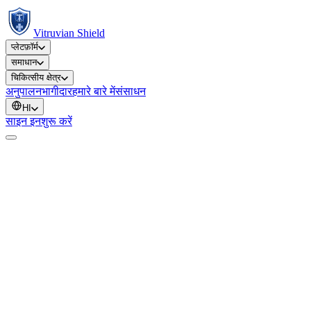
Vitruvian Shield
प्लेटफ़ॉर्म
समाधान
चिकित्सीय क्षेत्र
अनुपालन
भागीदार
हमारे बारे में
संसाधन
HI
साइन इन
शुरू करें
नाम
*
ईमेल
*
विषय
*