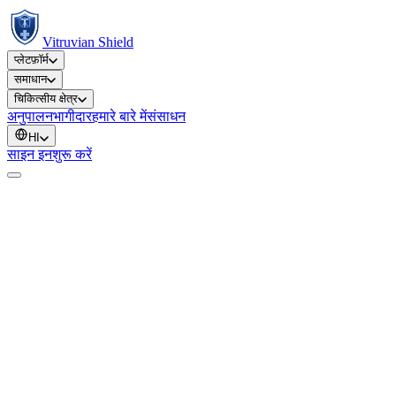
Vitruvian Shield
प्लेटफ़ॉर्म
समाधान
चिकित्सीय क्षेत्र
अनुपालन
भागीदार
हमारे बारे में
संसाधन
HI
साइन इन
शुरू करें
Therapeutic area
Country
Recruitment