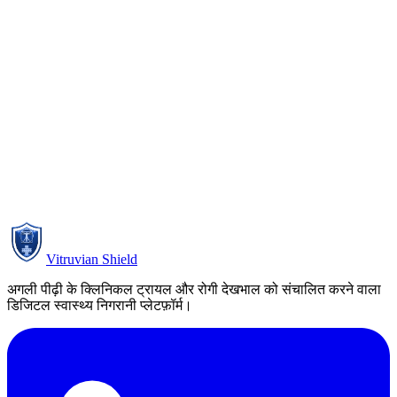
Therapeutic
Principal
Sample si
Study
Indication
Country
ID
area
investigator
target
ULS-
Pending
SJ-
Solid
Anonymised
oncology
PT
Publication
ONC-
tumours
at PI request
Authorisati
001
PT-
Pending
EPI-
Adult
Anonymised
neurology
PT
Publication
DCT-
epilepsy
at PI request
Authorisati
002
Vitruvian Shield
अगली पीढ़ी के क्लिनिकल ट्रायल और रोगी देखभाल को संचालित करने वाला
डिजिटल स्वास्थ्य निगरानी प्लेटफ़ॉर्म।