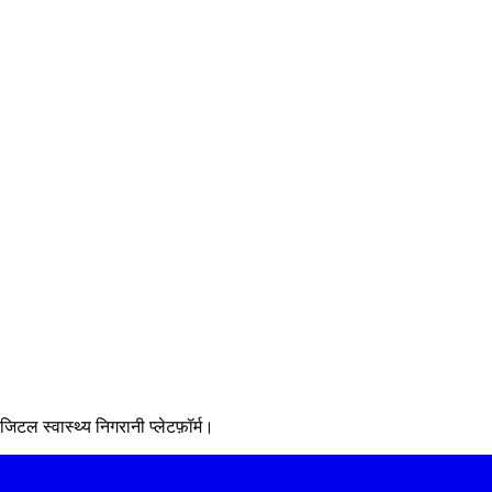
email above. I can unsubscribe at any time using the link in every email.
See our Privacy Policy for full details.
ल स्वास्थ्य निगरानी प्लेटफ़ॉर्म।