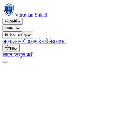
Vitruvian Shield
प्लेटफ़ॉर्म
समाधान
चिकित्सीय क्षेत्र
अनुपालन
भागीदार
हमारे बारे में
संसाधन
HI
साइन इन
शुरू करें