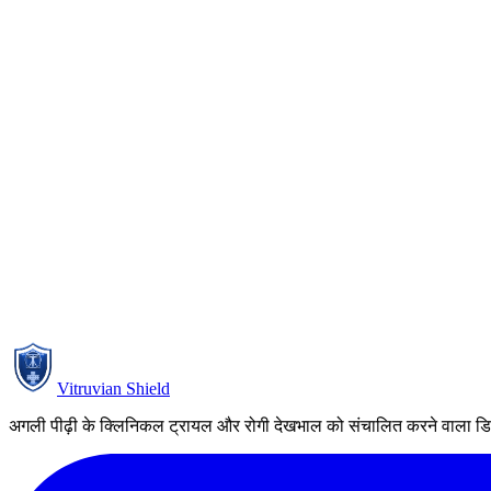
ICH E6(R3)
FDA DCT
EU MDR
SaMD
Full name
*
Organisation
Work email
*
I agree to receive the quarterly Regulatory Pulse newsletter at the 
Your email is stored only for the purpose of delivering this newsletter. 
Subscribe
Vitruvian Shield
अगली पीढ़ी के क्लिनिकल ट्रायल और रोगी देखभाल को संचालित करने वाला डिजिट