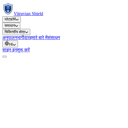
Vitruvian Shield
प्लेटफ़ॉर्म
समाधान
चिकित्सीय क्षेत्र
अनुपालन
भागीदार
हमारे बारे में
संसाधन
HI
साइन इन
शुरू करें
पहला नाम
*
उपनाम
*
कार्य ईमेल
*
संगठन
*
भूमिका / पदनाम
*